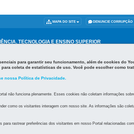
MAPA DO SITE
DENUNCIE CORRUPÇÃO
IÊNCIA, TECNOLOGIA E ENSINO SUPERIOR
er, 350 - Jardim Botânico
-
80210-170
-
Curitiba
-
PR
MAPA
essenciais para garantir seu funcionamento, além de cookies do Y
 para coleta de estatísticas de uso. Você pode escolher como tra
e nossa Política de Privacidade.
rtal não funciona plenamente. Esses cookies não coletam informações sobre 
der como os visitantes interagem com nosso site. As informações são cole
para rastrear preferências dos visitantes em nosso Portal relacionadas com 