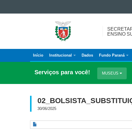
Ir para o conteúdo
Ir para a navegação
SECRETARIA
Ir para a busca
SECRETARI
DA
Mapa do site
ENSINO S
CIÊNCIA,
TECNOLOGIA
E
Início
Institucional
Dados
Fundo Paraná
Navegação
ENSINO
SUPERIOR
principal
Serviços para você!
MUSEUS
SETI
02_BOLSISTA_SUBSTITU
30/06/2025