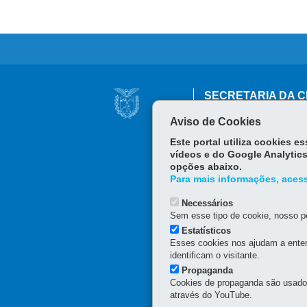
Navegação
SECRETARIA DA C
principal
Av. Pref. Lothário Meissn
Aviso de Cookies
SETI
41 3281-7300
Este portal utiliza cookies 
vídeos e do Google Analytics
opções abaixo.
Para mais informações, acess
Necessários
Sem esse tipo de cookie, nosso po
Estatísticos
Esses cookies nos ajudam a enten
identificam o visitante.
Propaganda
Cookies de propaganda são usados 
através do YouTube.