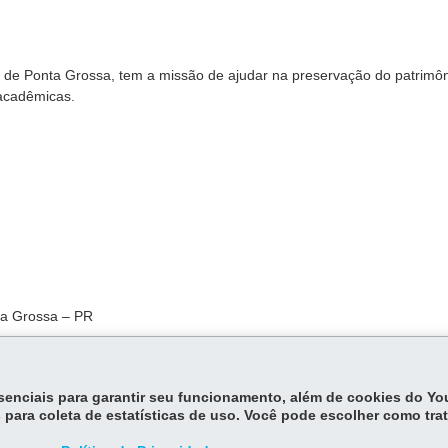
de Ponta Grossa, tem a missão de ajudar na preservação do patrimô
 acadêmicas.
ta Grossa – PR
30 às 17h e no sábado das 9h às
essenciais para garantir seu funcionamento, além de cookies do Y
 para coleta de estatísticas de uso. Você pode escolher como tra