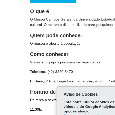
O que é
O Museu Campos Gerais, da Universidade Estadual 
cultural. O acervo é disponibilizado para pesquisas
Quem pode conhecer
O museu é aberto à população.
Como conhecer
Visitas em grupos precisam ser agendadas.
Telefone:
(42) 3220-3470
Endereço:
Rua Engenheiro Schamber, nº 686, Pon
Horário de visitação
Aviso de Cookies
De terça a sexta-feira, das 9h às 11h45 e das 13h
Este portal utiliza cookies 
vídeos e do Google Analytics
11:30h.
opções abaixo.