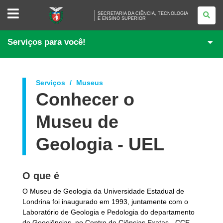
SECRETARIA
SECRETARIA DA CIÊNCIA, TECNOLOGIA
DA
E ENSINO SUPERIOR
CIÊNCIA,
TECNOLOGIA
E
Serviços para você!
ENSINO
SUPERIOR
Serviços
Museus
Conhecer o
Museu de
Geologia - UEL
O que é
O Museu de Geologia da Universidade Estadual de
Londrina foi inaugurado em 1993, juntamente com o
Laboratório de Geologia e Pedologia do departamento
de Geociências, no Centro de Ciências Exatas - CCE.